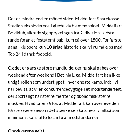
Det er mindre end en måned siden, Middelfart Sparekasse
Stadion eksploderede i glæde, da hjemmeholdet, Middelfart
Boldklub, sikrede sig oprykningen fra 2. division i sidste
runde foran et feststemt publikum på over 1500. For første
gang i klubbens kun 10 årige historie skal vi nu måle os med
Top 24 i dansk fodbold.
Og det er ganske store mundfulde, der nu skal gabes over
weekend efter weekend i Betinia Liga. Middelfart kan ikke
undgå rollen som undertippet i hver eneste kamp, indtil vi
har bevist, at vi er konkurrencedygtige i et modstanderfelt,
der sportsligt har større meriter og økonomisk større
muskler. Hvad taler så for, at Middelfart kan overleve den
første svære sæson i det stærke selskab, hvor vi altså som
minimum skal slutte foran to af modstanderne?
Oprykkerens gejst