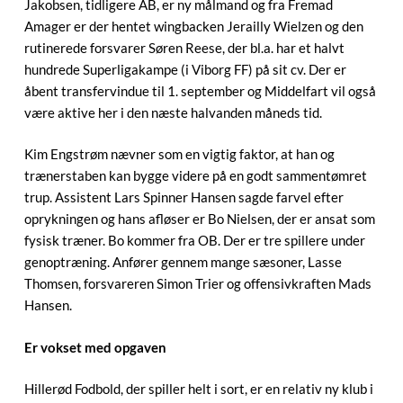
Jakobsen, tidligere AB, er ny målmand og fra Fremad
Amager er der hentet wingbacken Jerailly Wielzen og den
rutinerede forsvarer Søren Reese, der bl.a. har et halvt
hundrede Superligakampe (i Viborg FF) på sit cv. Der er
åbent transfervindue til 1. september og Middelfart vil også
være aktive her i den næste halvanden måneds tid.
Kim Engstrøm nævner som en vigtig faktor, at han og
trænerstaben kan bygge videre på en godt sammentømret
trup. Assistent Lars Spinner Hansen sagde farvel efter
oprykningen og hans afløser er Bo Nielsen, der er ansat som
fysisk træner. Bo kommer fra OB. Der er tre spillere under
genoptræning. Anfører gennem mange sæsoner, Lasse
Thomsen, forsvareren Simon Trier og offensivkraften Mads
Hansen.
Er vokset med opgaven
Hillerød Fodbold, der spiller helt i sort, er en relativ ny klub i