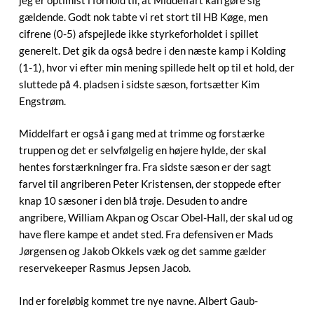
gældende. Godt nok tabte vi ret stort til HB Køge, men
cifrene (0-5) afspejlede ikke styrkeforholdet i spillet
generelt. Det gik da også bedre i den næste kamp i Kolding
(1-1), hvor vi efter min mening spillede helt op til et hold, der
sluttede på 4. pladsen i sidste sæson, fortsætter Kim
Engstrøm.
Middelfart er også i gang med at trimme og forstærke
truppen og det er selvfølgelig en højere hylde, der skal
hentes forstærkninger fra. Fra sidste sæson er der sagt
farvel til angriberen Peter Kristensen, der stoppede efter
knap 10 sæsoner i den blå trøje. Desuden to andre
angribere, William Akpan og Oscar Obel-Hall, der skal ud og
have flere kampe et andet sted. Fra defensiven er Mads
Jørgensen og Jakob Okkels væk og det samme gælder
reservekeeper Rasmus Jepsen Jacob.
Ind er foreløbig kommet tre nye navne. Albert Gaub-