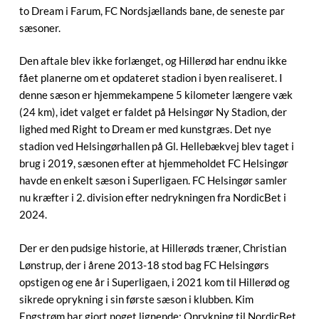
to Dream i Farum, FC Nordsjællands bane, de seneste par
sæsoner.
Den aftale blev ikke forlænget, og Hillerød har endnu ikke
fået planerne om et opdateret stadion i byen realiseret. I
denne sæson er hjemmekampene 5 kilometer længere væk
(24 km), idet valget er faldet på Helsingør Ny Stadion, der
lighed med Right to Dream er med kunstgræs. Det nye
stadion ved Helsingørhallen på Gl. Hellebækvej blev taget i
brug i 2019, sæsonen efter at hjemmeholdet FC Helsingør
havde en enkelt sæson i Superligaen. FC Helsingør samler
nu kræfter i 2. division efter nedrykningen fra NordicBet i
2024.
Der er den pudsige historie, at Hillerøds træner, Christian
Lønstrup, der i årene 2013-18 stod bag FC Helsingørs
opstigen og ene år i Superligaen, i 2021 kom til Hillerød og
sikrede oprykning i sin første sæson i klubben. Kim
Engstrøm har gjort noget lignende: Oprykning til NordicBet