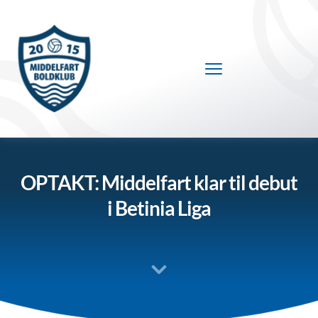
Fortsæt
til
indhold
OPTAKT: Middelfart klar til debut
i Betinia Liga