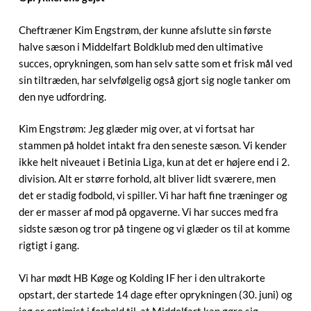
Cheftræner Kim Engstrøm, der kunne afslutte sin første
halve sæson i Middelfart Boldklub med den ultimative
succes, oprykningen, som han selv satte som et frisk mål ved
sin tiltræden, har selvfølgelig også gjort sig nogle tanker om
den nye udfordring.
Kim Engstrøm: Jeg glæder mig over, at vi fortsat har
stammen på holdet intakt fra den seneste sæson. Vi kender
ikke helt niveauet i Betinia Liga, kun at det er højere end i 2.
division. Alt er større forhold, alt bliver lidt sværere, men
det er stadig fodbold, vi spiller. Vi har haft fine træninger og
der er masser af mod på opgaverne. Vi har succes med fra
sidste sæson og tror på tingene og vi glæder os til at komme
rigtigt i gang.
Vi har mødt HB Køge og Kolding IF her i den ultrakorte
opstart, der startede 14 dage efter oprykningen (30. juni) og
jeg er optimist i forhold til, at Middelfart kan gøre sig