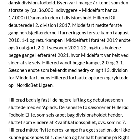
dansk divisionsfodbold. Byen var i mange år kendt som den
største by (ca. 36.000 indbyggere – Middelfart har ca.
17.000) i Danmark uden et divisionshold. Hillerød GI
debuterede i 2. division i 2017. Middelfart mødte første
gang nordsjællænderne i turneringens første kamp i august
2018. 1-1 og returkampen i Middelfart i foråret 2019 endte
også uafgjort, 2-2. I sæsonen 2021-22, mødtes holdene
begge gange i efteråret 2021, hvor Middelfart var helt ved
siden af sig selv. Hillerød vandt begge kampe, 2-0 og 3-1.
Sæsonen endte som bekendt med nedrykning til 3. division
for Middelfart, mens Hillerød fortsatte opturen og rykkede
op i NordicBet Ligaen.
Hillerød bed sig fast i de højere luftlag og debutsæsonen
sluttede med en 9.plads. De seneste to sæsoner er Hillerød
Fodbold Elite, som selskabet bag divisionsholdet hedder,
sluttet som vindere af Kvalifikationsspillet, dvs. som nr. 7.
Hillerød måtte flytte deres kampe fra eget stadion, der ikke
kunne godkendes til 1. division og har haft hjemme på Right