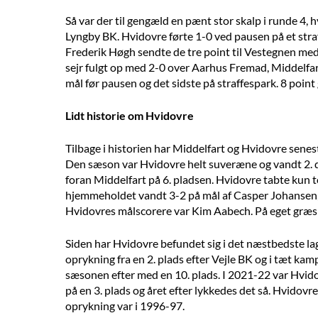
Så var der til gengæld en pænt stor skalp i runde 4
Lyngby BK. Hvidovre førte 1-0 ved pausen på et str
Frederik Høgh sendte de tre point til Vestegnen med e
sejr fulgt op med 2-0 over Aarhus Fremad, Middelf
mål før pausen og det sidste på straffespark. 8 point 
Lidt historie om Hvidovre
Tilbage i historien har Middelfart og Hvidovre senes
Den sæson var Hvidovre helt suveræne og vandt 2. di
foran Middelfart på 6. pladsen. Hvidovre tabte kun t
hjemmeholdet vandt 3-2 på mål af Casper Johansen,
Hvidovres målscorere var Kim Aabech. På eget græs v
Siden har Hvidovre befundet sig i det næstbedste la
oprykning fra en 2. plads efter Vejle BK og i tæt ka
sæsonen efter med en 10. plads. I 2021-22 var Hvido
på en 3. plads og året efter lykkedes det så. Hvidov
oprykning var i 1996-97.