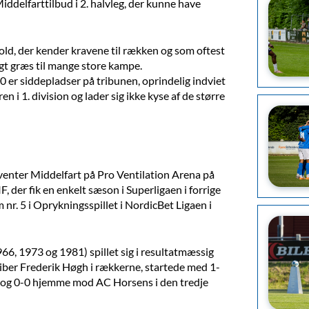
iddelfarttilbud i 2. halvleg, der kunne have
hold, der kender kravene til rækken og som oftest
t græs til mange store kampe.
0 er siddepladser på tribunen, oprindelig indviet
 i 1. division og lader sig ikke kyse af de større
enter Middelfart på Pro Ventilation Arena på
F, der fik en enkelt sæson i Superligaen i forrige
nr. 5 i Oprykningsspillet i NordicBet Ligaen i
6, 1973 og 1981) spillet sig i resultatmæssig
riber Frederik Høgh i rækkerne, startede med 1-
de og 0-0 hjemme mod AC Horsens i den tredje