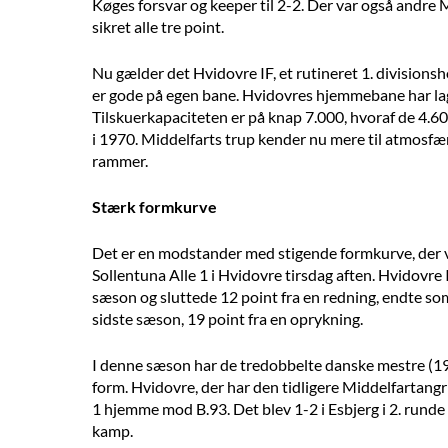
Køges forsvar og keeper til 2-2. Der var også andre M
sikret alle tre point.
Nu gælder det Hvidovre IF, et rutineret 1. divisions
er gode på egen bane. Hvidovres hjemmebane har lag
Tilskuerkapaciteten er på knap 7.000, hvoraf de 4.60
i 1970. Middelfarts trup kender nu mere til atmosfæren
rammer.
Stærk formkurve
Det er en modstander med stigende formkurve, der v
Sollentuna Alle 1 i Hvidovre tirsdag aften. Hvidovre I
sæson og sluttede 12 point fra en redning, endte som 
sidste sæson, 19 point fra en oprykning.
I denne sæson har de tredobbelte danske mestre (196
form. Hvidovre, der har den tidligere Middelfartang
1 hjemme mod B.93. Det blev 1-2 i Esbjerg i 2. run
kamp.