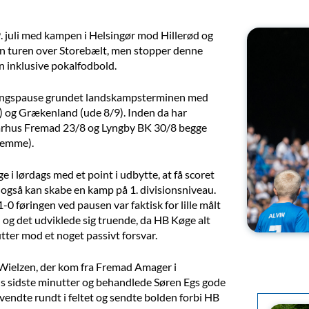
. juli med kampen i Helsingør mod Hillerød og
gen turen over Storebælt, men stopper denne
 inklusive pokalfodbold.
eringspause grundet landskampsterminen med
 og Grækenland (ude 8/9). Inden da har
(Aarhus Fremad 23/8 og Lyngby BK 30/8 begge
jemme).
 lørdags med et point i udbytte, at få scoret
også kan skabe en kamp på 1. divisionsniveau.
 1-0 føringen ved pausen var faktisk for lille målt
n og det udviklede sig truende, da HB Køge alt
utter mod et noget passivt forsvar.
y Wielzen, der kom fra Fremad Amager i
s sidste minutter og behandlede Søren Egs gode
 vendte rundt i feltet og sendte bolden forbi HB