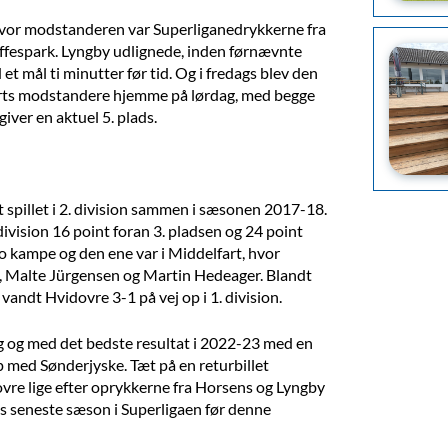
, hvor modstanderen var Superliganedrykkerne fra
affespark. Lyngby udlignede, inden førnævnte
t mål ti minutter før tid. Og i fredags blev den
arts modstandere hjemme på lørdag, med begge
giver en aktuel 5. plads.
t spillet i 2. division sammen i sæsonen 2017-18.
vision 16 point foran 3. pladsen og 24 point
o kampe og den ene var i Middelfart, hvor
 Malte Jürgensen og Martin Hedeager. Blandt
andt Hvidovre 3-1 på vej op i 1. division.
g og med det bedste resultat i 2022-23 med en
mp med Sønderjyske. Tæt på en returbillet
vre lige efter oprykkerne fra Horsens og Lyngby
res seneste sæson i Superligaen før denne