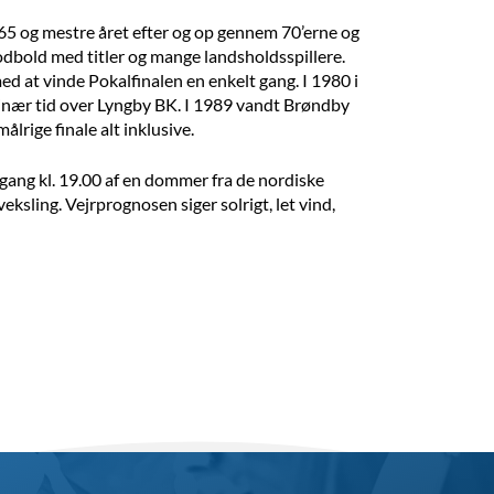
965 og mestre året efter og op gennem 70’erne og
dbold med titler og mange landsholdsspillere.
d at vinde Pokalfinalen en enkelt gang. I 1980 i
inær tid over Lyngby BK. I 1989 vandt Brøndby
ålrige finale alt inklusive.
gang kl. 19.00 af en dommer fra de nordiske
sling. Vejrprognosen siger solrigt, let vind,