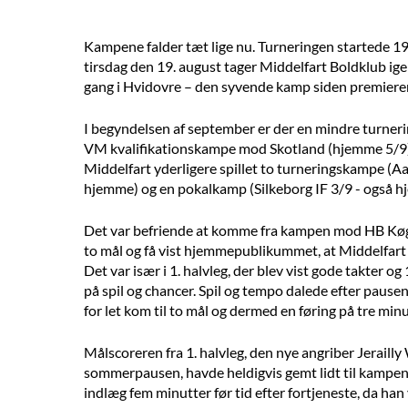
Kampene falder tæt lige nu. Turneringen startede 19
tirsdag den 19. august tager Middelfart Boldklub i
gang i Hvidovre – den syvende kamp siden premieren
I begyndelsen af september er der en mindre turn
VM kvalifikationskampe mod Skotland (hjemme 5/9)
Middelfart yderligere spillet to turneringskampe 
hjemme) og en pokalkamp (Silkeborg IF 3/9 - også h
Det var befriende at komme fra kampen mod HB Køge i
to mål og få vist hjemmepublikummet, at Middelfart 
Det var især i 1. halvleg, der blev vist gode takter og
på spil og chancer. Spil og tempo dalede efter pause
for let kom til to mål og dermed en føring på tre min
Målscoreren fra 1. halvleg, den nye angriber Jeraill
sommerpausen, havde heldigvis gemt lidt til kampen
indlæg fem minutter før tid efter fortjeneste, da han