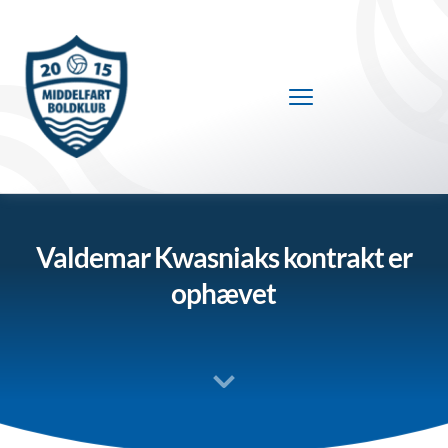
Fortsæt
til
indhold
Valdemar Kwasniaks kontrakt er
ophævet