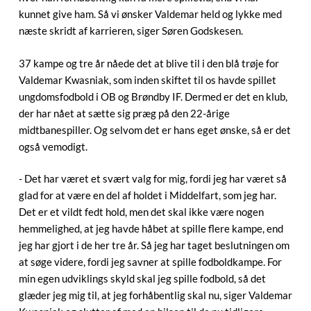
kunnet give ham. Så vi ønsker Valdemar held og lykke med
næste skridt af karrieren, siger Søren Godskesen.
37 kampe og tre år nåede det at blive til i den blå trøje for
Valdemar Kwasniak, som inden skiftet til os havde spillet
ungdomsfodbold i OB og Brøndby IF. Dermed er det en klub,
der har nået at sætte sig præg på den 22-årige
midtbanespiller. Og selvom det er hans eget ønske, så er det
også vemodigt.
- Det har været et svært valg for mig, fordi jeg har været så
glad for at være en del af holdet i Middelfart, som jeg har.
Det er et vildt fedt hold, men det skal ikke være nogen
hemmelighed, at jeg havde håbet at spille flere kampe, end
jeg har gjort i de her tre år. Så jeg har taget beslutningen om
at søge videre, fordi jeg savner at spille fodboldkampe. For
min egen udviklings skyld skal jeg spille fodbold, så det
glæder jeg mig til, at jeg forhåbentlig skal nu, siger Valdemar