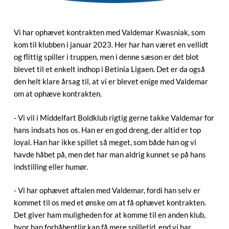
Vi har ophævet kontrakten med Valdemar Kwasniak, som
kom til klubben i januar 2023. Her har han været en vellidt
og flittig spiller i truppen, men i denne sæson er det blot
blevet til et enkelt indhop i Betinia Ligaen. Det er da også
den helt klare årsag til, at vi er blevet enige med Valdemar
om at ophæve kontrakten.
- Vi vil i Middelfart Boldklub rigtig gerne takke Valdemar for
hans indsats hos os. Han er en god dreng, der altid er top
loyal. Han har ikke spillet så meget, som både han og vi
havde håbet på, men det har man aldrig kunnet se på hans
indstilling eller humør.
- Vi har ophævet aftalen med Valdemar, fordi han selv er
kommet til os med et ønske om at få ophævet kontrakten.
Det giver ham muligheden for at komme til en anden klub,
hvor han forhåbentlig kan få mere spilletid, end vi har