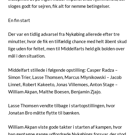
sloges godt for sejren, fik alt for nemme betingelser.
En fin start
Der var en tidlig advarsel fra Nykøbing allerede efter tre
minutter, hvor de fik en tilfældig chance med helt åbent skud
lige uden for feltet, men til Middelfarts held gik bolden over
mål i den situation.
Middelfart stillede i følgende opstilling: Casper Radza –
Simon Trier, Lasse Thomsen, Marcus Mlynikowski – Jacob
Linnet, Robert Kakeeto, Jonas Villemoes, Anton Stage –
William Akpan, Malthe Boesen, Benjamin Zjajo.
Lasse Thomsen vendte tilbage i startopstillingen, hvor
Jonatan Bro måtte flytte til bænken.
William Akpan viste gode takter i starten af kampen, hvor
han gentagne gange udfordrede Nykøbings forsvar, der stod