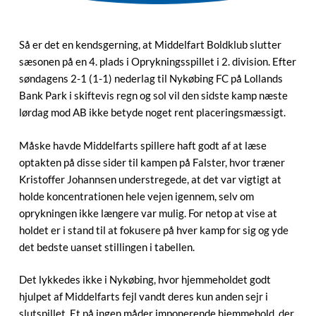
Så er det en kendsgerning, at Middelfart Boldklub slutter
sæsonen på en 4. plads i Oprykningsspillet i 2. division. Efter
søndagens 2-1 (1-1) nederlag til Nykøbing FC på Lollands
Bank Park i skiftevis regn og sol vil den sidste kamp næste
lørdag mod AB ikke betyde noget rent placeringsmæssigt.
Måske havde Middelfarts spillere haft godt af at læse
optakten på disse sider til kampen på Falster, hvor træner
Kristoffer Johannsen understregede, at det var vigtigt at
holde koncentrationen hele vejen igennem, selv om
oprykningen ikke længere var mulig. For netop at vise at
holdet er i stand til at fokusere på hver kamp for sig og yde
det bedste uanset stillingen i tabellen.
Det lykkedes ikke i Nykøbing, hvor hjemmeholdet godt
hjulpet af Middelfarts fejl vandt deres kun anden sejr i
slutspillet. Et på ingen måder imponerende hjemmehold, der