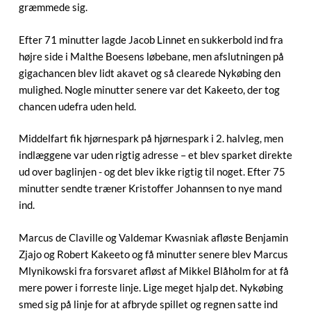
græmmede sig.
Efter 71 minutter lagde Jacob Linnet en sukkerbold ind fra
højre side i Malthe Boesens løbebane, men afslutningen på
gigachancen blev lidt akavet og så clearede Nykøbing den
mulighed. Nogle minutter senere var det Kakeeto, der tog
chancen udefra uden held.
Middelfart fik hjørnespark på hjørnespark i 2. halvleg, men
indlæggene var uden rigtig adresse – et blev sparket direkte
ud over baglinjen - og det blev ikke rigtig til noget. Efter 75
minutter sendte træner Kristoffer Johannsen to nye mand
ind.
Marcus de Claville og Valdemar Kwasniak afløste Benjamin
Zjajo og Robert Kakeeto og få minutter senere blev Marcus
Mlynikowski fra forsvaret afløst af Mikkel Blåholm for at få
mere power i forreste linje. Lige meget hjalp det. Nykøbing
smed sig på linje for at afbryde spillet og regnen satte ind