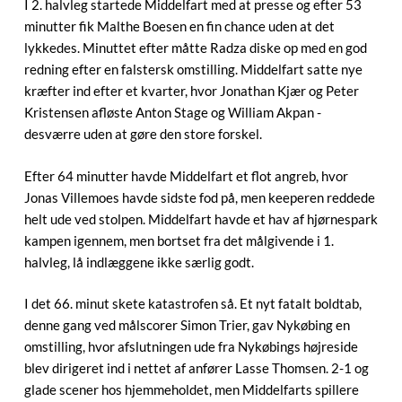
I 2. halvleg startede Middelfart med at presse og efter 53
minutter fik Malthe Boesen en fin chance uden at det
lykkedes. Minuttet efter måtte Radza diske op med en god
redning efter en falstersk omstilling. Middelfart satte nye
kræfter ind efter et kvarter, hvor Jonathan Kjær og Peter
Kristensen afløste Anton Stage og William Akpan -
desværre uden at gøre den store forskel.
Efter 64 minutter havde Middelfart et flot angreb, hvor
Jonas Villemoes havde sidste fod på, men keeperen reddede
helt ude ved stolpen. Middelfart havde et hav af hjørnespark
kampen igennem, men bortset fra det målgivende i 1.
halvleg, lå indlæggene ikke særlig godt.
I det 66. minut skete katastrofen så. Et nyt fatalt boldtab,
denne gang ved målscorer Simon Trier, gav Nykøbing en
omstilling, hvor afslutningen ude fra Nykøbings højreside
blev dirigeret ind i nettet af anfører Lasse Thomsen. 2-1 og
glade scener hos hjemmeholdet, men Middelfarts spillere