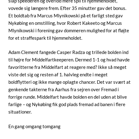
slap speederen og overlod mere spil til hjemmeholdet,
vovede sig længere frem. Efter 35 minutter gav det bonus.
Et boldtab fra Marcus Mlynikowski på et farligt sted gav
Nykøbing en omstilling, hvor Robert Kakeeto og Marcus
Mlynikowski i forening gav dommeren mulighed for at fløjte
for et straffespark til hjemmeholdet.
Adam Clement fangede Casper Radza og trillede bolden ind
til højre for Middelfartkeeperen. Dermed 1-1 og hvad havde
favoritterne fra Middelfart at reagere med? Ikke så meget
viste det sig og resten af 1. halvleg endte i meget
boldflytteri og ikke mange oplagte chancer. Det var svært at
genkende takterne fra Aarhus fra sejren over Fremad i
forrige runde. Middelfart havde bolden en del uden at blive
farlige – og Nykøbing fik god plads fremad ad banen i flere
situationer.
En gang omgang tomgang