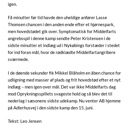
igen.
Få minutter før tid havde den uheldige anfører Lasse
Thomsen chancen i den anden ende efter et hjørnespark,
men hovedstødet gik over. Symptomatisk for Middelfarts
angrebsspil i denne kamp sendte Peter Kristensen i de
sidste minutter et indlæg ud i Nykøbings forstæder i stedet
for ind foran mål, hvor de rødklædte Middelfartangribere
sværmede.
I de døende sekunder fik Mikkel Blåholm en åben chance for
udligning med masser af plads og frit hovedstød efter et nyt
indlæg – men igen over mål. Det var ikke Middelfarts dag
mod Oprykningsspillets svageste hold og så blev det til
nederlag i sæsonens sidste udekamp. Nu venter AB hjemme
på Adlerhusvej i den sidste kamp den 15. juni.
Tekst: Leo Jensen