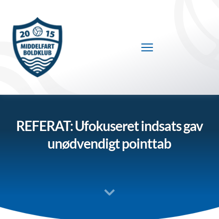
Fortsæt
til
indhold
REFERAT: Ufokuseret indsats gav
unødvendigt pointtab