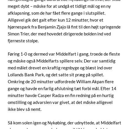
meget dybt – måske for at undgå et tidligt mål og en ny
afklapsning, som de har fået flere gange i slutspillet.
Alligevel gik det galt efter kun 12 minutter, hvor et
hjørnespark fra Benjamin Zjajo lå fint til den højt springende
Simon Trier, der med hovedet dirigerede bolden ind ved
fjerneste stolpe.
Føring 1-0 og dermed var Middelfart i gang, troede de fleste
og måske også Middelfarts spillere selv. Der var samtidig
med målet drevet en kraftig regnbyge og blæst ind over
Lollands Bank Park, og det satte sit præg på spillet.
Omkring de 20 minutter udfordrede William Akpan flere
gange og havde en farlig afslutning tæt forbi mål. Efter 14
minutter havde Casper Radza en fin redning på en hurtig
omstilling og advarslen var givet, at det måske alligevel
ikke blev så nemt.
Så kom solen igen og Nykøbing, der udnyttede, at Middelfart