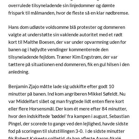
overrulede tilsyneladende sin linjedommer og dømte
frispark til målmanden, hvor de fleste så en klar nødbremse.
Hans dom udløste voldsomme blå protester og dommeren
valgte at understøtte sin vaklende autoritet med et rødt
kort til Malthe Boesen, der var under opvarmning uden for
banen og i højlydte vendinger kommenterede den
tilsyneladende fejldom. Træner Kim Engstrøm, der var
tættere på situationen end dommeren, fik en gul hilsen i den
anledning.
Benjamin Zjajo måtte lade sig udskifte efter godt 10
minutter på banen. Ind kom angriberen Mikkel Søfeldt. Nu
var Middelfart slået og man frygtede lidt enten flere kort
eller flere Horsensmål. Der kom ét mere efter 84 minutter,
hvor den indskiftede ’bøddel’ fra kampen i august, Sebastian
Pingel, der scorede to gange ved den lejlighed, havde sidste
fod på scoringen til slutstillingen 3-0. i de sidste minutter
fik Robert Kakeeto spilletid, da han afløste Aaron Akalé.