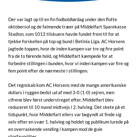
Der var lagt op til en fin fodboldlørdag under den flotte
oktobersol og de falmende træer på Middelfart Sparekasse
Stadion, som 1012 tilskuere havde fundet frem til for at
tjekke forskellen på top og bund i Betinia Liga. AC Horsens
jagtede toppen, hvor de inden kampen var tre og fire point
fra de to førende hold, og Middelfart kæmpede for at
forbedre stillingen i bunden, hvor vi inden kampen var fire og
fem point efter de nærmeste i stillingen.
Det regnskab kom AC Horsens med de mange amerikanske
dollars i ryggen bedst ud af med 3-0 (1-0) sejren, men
cifrene blev først understreget efter, Middelfart blev
reduceret til 10 mand midtvejs i 2. halvleg. Det skete på et
tidspunkt, hvor Middelfart ellers var begyndt at finde sig
selv efter en svær 1. halvleg og holdet og publikum lurede på
en overraskende vending i kampen mod de gule
storfavoritter.