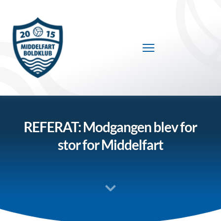
Fortsæt
til
indhold
REFERAT: Modgangen blev for
stor for Middelfart