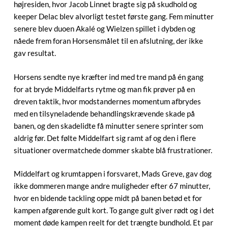
højresiden, hvor Jacob Linnet bragte sig på skudhold og
keeper Delac blev alvorligt testet første gang. Fem minutter
senere blev duoen Akalé og Wielzen spillet i dybden og
nåede frem foran Horsensmålet til en afslutning, der ikke
gav resultat.
Horsens sendte nye kræfter ind med tre mand på én gang
for at bryde Middelfarts rytme og man fik prøver på en
dreven taktik, hvor modstandernes momentum afbrydes
med en tilsyneladende behandlingskrævende skade på
banen, og den skadelidte få minutter senere sprinter som
aldrig før. Det følte Middelfart sig ramt af og den i flere
situationer overmatchede dommer skabte blå frustrationer.
Middelfart og krumtappen i forsvaret, Mads Greve, gav dog
ikke dommeren mange andre muligheder efter 67 minutter,
hvor en bidende tackling oppe midt på banen betød et for
kampen afgørende gult kort. To gange gult giver rødt og i det
moment døde kampen reelt for det trængte bundhold. Et par