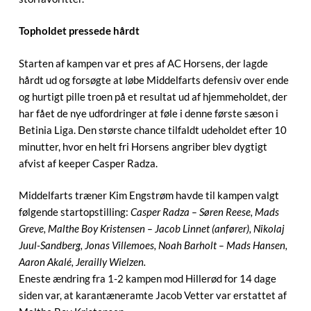
Topholdet pressede hårdt
Starten af kampen var et pres af AC Horsens, der lagde
hårdt ud og forsøgte at løbe Middelfarts defensiv over ende
og hurtigt pille troen på et resultat ud af hjemmeholdet, der
har fået de nye udfordringer at føle i denne første sæson i
Betinia Liga. Den største chance tilfaldt udeholdet efter 10
minutter, hvor en helt fri Horsens angriber blev dygtigt
afvist af keeper Casper Radza.
Middelfarts træner Kim Engstrøm havde til kampen valgt
følgende startopstilling:
Casper Radza – Søren Reese, Mads
Greve, Malthe Boy Kristensen – Jacob Linnet (anfører), Nikolaj
Juul-Sandberg, Jonas Villemoes, Noah Barholt – Mads Hansen,
Aaron Akalé, Jerailly Wielzen.
Eneste ændring fra 1-2 kampen mod Hillerød for 14 dage
siden var, at karantæneramte Jacob Vetter var erstattet af