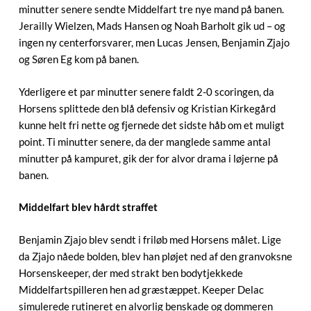
minutter senere sendte Middelfart tre nye mand på banen.
Jerailly Wielzen, Mads Hansen og Noah Barholt gik ud – og
ingen ny centerforsvarer, men Lucas Jensen, Benjamin Zjajo
og Søren Eg kom på banen.
Yderligere et par minutter senere faldt 2-0 scoringen, da
Horsens splittede den blå defensiv og Kristian Kirkegård
kunne helt fri nette og fjernede det sidste håb om et muligt
point. Ti minutter senere, da der manglede samme antal
minutter på kampuret, gik der for alvor drama i løjerne på
banen.
Middelfart blev hårdt straffet
Benjamin Zjajo blev sendt i friløb med Horsens målet. Lige
da Zjajo nåede bolden, blev han pløjet ned af den granvoksne
Horsenskeeper, der med strakt ben bodytjekkede
Middelfartspilleren hen ad græstæppet. Keeper Delac
simulerede rutineret en alvorlig benskade og dommeren