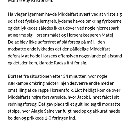
Malthe Boy Kristensen.
Halvlegen igennem havde Middelfart svært ved at vriste sig
ud af det fysiske jerngreb, jyderne havde omkring fynboerne
og det lykkedes således ikke udover ved nogle hjørnespark
at nærme sig Horsensmålet og Horsenskeeperen Matej
Delac blev ikke udfordret af blå forsøg på mål. I den
modsatte ende lykkedes det den pålidelige Middelfart
defensiv at holde Horsens offensiven nogenlunde på afstand
og det, der kom, klarede Radza fint for sig.
Bortset fra situationen efter 34 minutter, hvor nogle
nærkampe omkring midterlinjen desværre endte med en
omstilling af de rappe Horsensfolk. Lidt heldigt kom de over
Middelfarts højre forsvarsside, hvor Jacob Linnet faldt i sit
redningsforsøg. Det gav plads til et gult indlæg til modsatte
stolpe, hvor Alagie Saine var fulgt med op og akkurat nåede
bolden og prikkede 1-0 føringen ind.