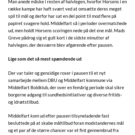
Man anede måske i resten af halvlegen, hvorfor Horsens i en
række kampe har haft svært ved at omsætte deres meget
spil til mål og derfor har sat en del point til mod flere på
papiret svagere hold. Middelfart så i perioder overmatchede
ud, men holdt Horsens scoringen nede på det ene mål. Mads
Greve pådrog sig et gult kort i de sidste minutter af
halvlegen, der desværre blev afgørende efter pausen.
Lige som det så mest spændende ud
Der var taler og gensidige roser i pausen til et nyt
samarbejde mellem DBU og Middelfart kommune via
Middelfart Boldklub, der over en femårig periode skal sikre
borgerne adgang til sundhedsinitiativer og diverse fritids-
og idrætstilbud.
Middelfart kom ud efter pausen tilsyneladende fast
besluttede på at skabe måltilbud foran modstandernes mål
og et par af de større chancer var et fint gennembrud fra