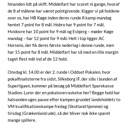
hinanden lidt på skift. Middelfart har scoret ni gange, hvoraf
de 8 af målene har været pointgivende. Kigger vi på holdene
over os, har HB Køge inden deres runde 8 kamp mandag
hentet 7 point for 8 mål. Hobro har 9 point for 7 mål,
Hvidovre har 10 point for 9 mål og Esbjerg – møder Køge
mandag – har 12 point for 9 mål. Helt i top ligger AC
Horsens, der fik deres første nederlag i denne runde, men
har 15 point for 8 mål. Middelfart har så med en lille margin
taget flest mål ind af de 12 hold.
Onsdag kl. 14.00 er der 2. runde i Oddset Pokalen, hvor
pokalfinalisterne fra sidst, Silkeborg IF, der slås i bunden af
Superligaen, kommer på besøg på Middelfart Sparekasse
Stadion. Lurer der en pokaloverraskelse her? Begge hold har
halvanden uges pause efter kampen grundet landsholdets to
VM kvalifikationskampe fredag (Skotland hjemme) og
tirsdag (Grækenland ude), så der bliver nok ikke sparet
mange spillere.