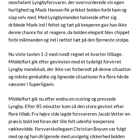
nonchalant Lyngbyforsvarer, der overvurderede sin egen
hurtighed og Mads Hansen fik prikket bolden forbi ham og
slap selv med. Med Lyngbymanden halsende efter sig
driblede Mads ind i feltet og tæt på keeperen gav han ikke
denne chance for at reagere, da bolden elegant blev chippet
forbi målmanden og ind i nettet tæt på den fjerneste stolpe.
Nu viste tavlen 1-2 med rundt regnet et kvarter tilbage.
Middelfart gik efter gevinsten mod et tydeligt forvirret
Lyngby mandskab, der ikke var forberedt på denne situation
og måske genkaldte sig lignende situationer fra flere hårde
sæsoner i Superligaen.
Middelfart gik nu efter endnu en scoring og pressede
Lyngby. Efter 85 minutter kom så den store gevinst efter
flere tilløb. Fra højre side lagde forsvareren Jacob Vetter en
præcis bold ind foran det lille felt udenfor keeperens
rækkevidde. Forsvarskollegaen Christian Boyum var fulgt
med op og han dirigerede med usvigelig sikkerhed bolden