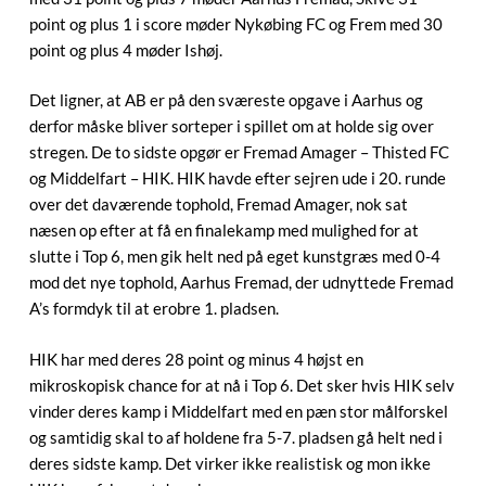
point og plus 1 i score møder Nykøbing FC og Frem med 30
point og plus 4 møder Ishøj.
Det ligner, at AB er på den sværeste opgave i Aarhus og
derfor måske bliver sorteper i spillet om at holde sig over
stregen. De to sidste opgør er Fremad Amager – Thisted FC
og Middelfart – HIK. HIK havde efter sejren ude i 20. runde
over det daværende tophold, Fremad Amager, nok sat
næsen op efter at få en finalekamp med mulighed for at
slutte i Top 6, men gik helt ned på eget kunstgræs med 0-4
mod det nye tophold, Aarhus Fremad, der udnyttede Fremad
A’s formdyk til at erobre 1. pladsen.
HIK har med deres 28 point og minus 4 højst en
mikroskopisk chance for at nå i Top 6. Det sker hvis HIK selv
vinder deres kamp i Middelfart med en pæn stor målforskel
og samtidig skal to af holdene fra 5-7. pladsen gå helt ned i
deres sidste kamp. Det virker ikke realistisk og mon ikke