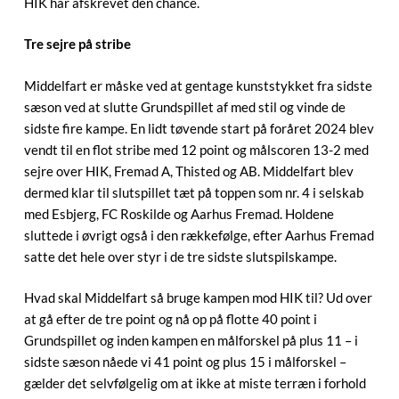
HIK har afskrevet den chance.
Tre sejre på stribe
Middelfart er måske ved at gentage kunststykket fra sidste
sæson ved at slutte Grundspillet af med stil og vinde de
sidste fire kampe. En lidt tøvende start på foråret 2024 blev
vendt til en flot stribe med 12 point og målscoren 13-2 med
sejre over HIK, Fremad A, Thisted og AB. Middelfart blev
dermed klar til slutspillet tæt på toppen som nr. 4 i selskab
med Esbjerg, FC Roskilde og Aarhus Fremad. Holdene
sluttede i øvrigt også i den rækkefølge, efter Aarhus Fremad
satte det hele over styr i de tre sidste slutspilskampe.
Hvad skal Middelfart så bruge kampen mod HIK til? Ud over
at gå efter de tre point og nå op på flotte 40 point i
Grundspillet og inden kampen en målforskel på plus 11 – i
sidste sæson nåede vi 41 point og plus 15 i målforskel –
gælder det selvfølgelig om at ikke at miste terræn i forhold