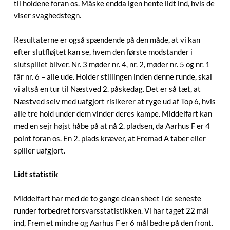
til holdene foran os. Måske endda igen hente lidt ind, hvis de
viser svaghedstegn.
Resultaterne er også spændende på den måde, at vi kan
efter slutfløjtet kan se, hvem den første modstander i
slutspillet bliver. Nr. 3 møder nr. 4, nr. 2, møder nr. 5 og nr. 1
får nr. 6 – alle ude. Holder stillingen inden denne runde, skal
vi altså en tur til Næstved 2. påskedag. Det er så tæt, at
Næstved selv med uafgjort risikerer at ryge ud af Top 6, hvis
alle tre hold under dem vinder deres kampe. Middelfart kan
med en sejr højst håbe på at nå 2. pladsen, da Aarhus F er 4
point foran os. En 2. plads kræver, at Fremad A taber eller
spiller uafgjort.
Lidt statistik
Middelfart har med de to gange clean sheet i de seneste
runder forbedret forsvarsstatistikken. Vi har taget 22 mål
ind, Frem et mindre og Aarhus F er 6 mål bedre på den front.