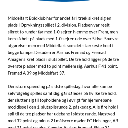
Middelfart Boldklub har for andet år i træk sikret sig en
plads i Oprykningsspillet i 2. division. Pladsen var reelt
sikret to runder før med 1-0 sejren hjemme over Frem, men
kom så helt på plads med 1-0 sejren ude over Skive. Snævre
afgørelser men med Middelfart som det stærkeste hold i
begge kampe. Desuden er Aarhus Fremad og Fremad
Amager sikret plads i slutspillet. De tre hold ligger på de tre
øverste pladser med to point mellem sig. Aarhus F 41 point,
Fremad A 39 og Middelfart 37.
Den store spænding på sidste spilledag, hvor alle kampe
selvfølgelig spilles samtidig, går således på hvilke tre hold,
der slutter sig til topholdene og i øvrigt får hjemmebane
mod disse i den 1. slutspilsrunde 2. påskedag. Alle fire hold i
spil til de tre pladser har udebane i sidste runde. Næstved
med 32 point og minus 2 i målscore møder FC Helsingør, AB
med 31 point og plus 7 møder Aarhus Fremad, Skive 31