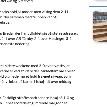
r det AB og Næstved.
 seks hold, vi møder, men vi slog dem 2-1 i
oun, der sammen med truppen var på
februar.
 Bredal, der har udfoldet sig på større adresser,
 2-1 over AB Tårnby, 2-1 over Helsingør, 3-1
er eneste nederlag.
ste i sidste weekend med 3-0 over Næsby, at
rne er ved at være der. Middelfart har spillet
d og møder nu et hold fra eget niveau. Som
når vi løber på banen i Ishøj lidt over middag
 Et tidligt straffespark sendte Ishøj på 1-0 og
cob Linnet scorede et glimrende mål godt et