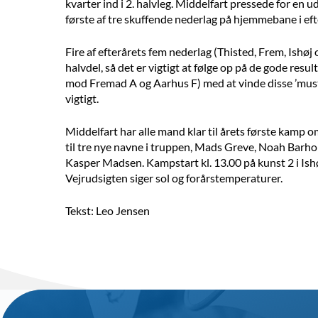
kvarter ind i 2. halvleg. Middelfart pressede for en 
første af tre skuffende nederlag på hjemmebane i eft
Fire af efterårets fem nederlag (Thisted, Frem, Ishø
halvdel, så det er vigtigt at følge op på de gode res
mod Fremad A og Aarhus F) med at vinde disse ’must w
vigtigt.
Middelfart har alle mand klar til årets første kamp o
til tre nye navne i truppen, Mads Greve, Noah Barh
Kasper Madsen. Kampstart kl. 13.00 på kunst 2 i Ishøj
Vejrudsigten siger sol og forårstemperaturer.
Tekst: Leo Jensen