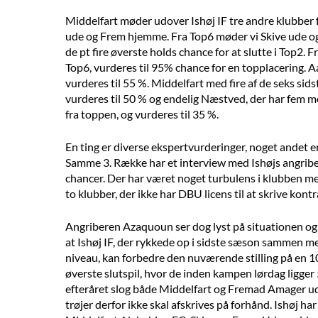
Middelfart møder udover Ishøj IF tre andre klubber
ude og Frem hjemme. Fra Top6 møder vi Skive ude o
de pt fire øverste holds chance for at slutte i Top2.
Top6, vurderes til 95% chance for en topplacering. 
vurderes til 55 %. Middelfart med fire af de seks si
vurderes til 50 % og endelig Næstved, der har fem
fra toppen, og vurderes til 35 %.
En ting er diverse ekspertvurderinger, noget andet er 
Samme 3. Række har et interview med Ishøjs angrib
chancer. Der har været noget turbulens i klubben med
to klubber, der ikke har DBU licens til at skrive kont
Angriberen Azaquoun ser dog lyst på situationen og n
at Ishøj IF, der rykkede op i sidste sæson sammen me
niveau, kan forbedre den nuværende stilling på en 10
øverste slutspil, hvor de inden kampen lørdag ligger 5
efteråret slog både Middelfart og Fremad Amager ude
trøjer derfor ikke skal afskrives på forhånd. Ishøj h