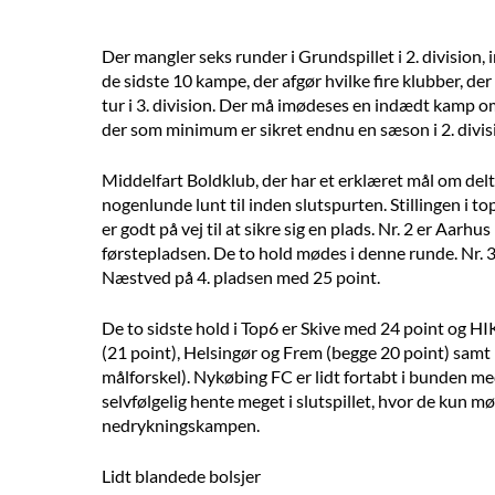
Der mangler seks runder i Grundspillet i 2. division, i
de sidste 10 kampe, der afgør hvilke fire klubber, der
tur i 3. division. Der må imødeses en indædt kamp om
der som minimum er sikret endnu en sæson i 2. divis
Middelfart Boldklub, der har et erklæret mål om delta
nogenlunde lunt til inden slutspurten. Stillingen i 
er godt på vej til at sikre sig en plads. Nr. 2 er Aarh
førstepladsen. De to hold mødes i denne runde. Nr. 3
Næstved på 4. pladsen med 25 point.
De to sidste hold i Top6 er Skive med 24 point og HI
(21 point), Helsingør og Frem (begge 20 point) samt
målforskel). Nykøbing FC er lidt fortabt i bunden m
selvfølgelig hente meget i slutspillet, hvor de kun 
nedrykningskampen.
Lidt blandede bolsjer