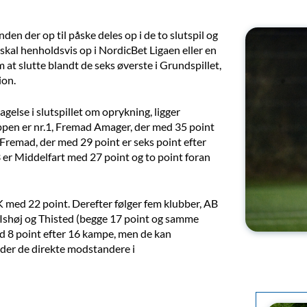
nden der op til påske deles op i de to slutspil og
 skal henholdsvis op i NordicBet Ligaen eller en
 at slutte blandt de seks øverste i Grundspillet,
ion.
gelse i slutspillet om oprykning, ligger
toppen er nr.1, Fremad Amager, der med 35 point
us Fremad, der med 29 point er seks point efter
 er Middelfart med 27 point og to point foran
K med 22 point. Derefter følger fem klubber, AB
 Ishøj og Thisted (begge 17 point og samme
ed 8 point efter 16 kampe, men de kan
møder de direkte modstandere i