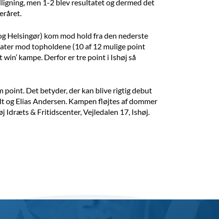
udligning, men 1-2 blev resultatet og dermed det
eråret.
j og Helsingør) kom mod hold fra den nederste
ultater mod topholdene (10 af 12 mulige point
in’ kampe. Derfor er tre point i Ishøj så
m point. Det betyder, der kan blive rigtig debut
olt og Elias Andersen. Kampen fløjtes af dommer
 Idræts & Fritidscenter, Vejledalen 17, Ishøj.