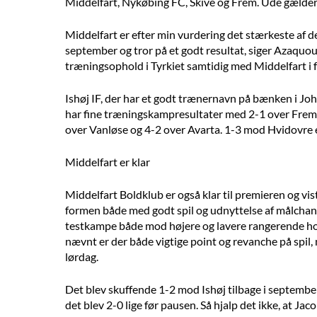
Middelfart, Nykøbing FC, Skive og Frem. Ude gælde
Middelfart er efter min vurdering det stærkeste af de
september og tror på et godt resultat, siger Azaqu
træningsophold i Tyrkiet samtidig med Middelfart i 
Ishøj IF, der har et godt trænernavn på bænken i John
har fine træningskampresultater med 2-1 over Frem,
over Vanløse og 4-2 over Avarta. 1-3 mod Hvidovre 
Middelfart er klar
Middelfart Boldklub er også klar til premieren og vi
formen både med godt spil og udnyttelse af målchance
testkampe både mod højere og lavere rangerende hol
nævnt er der både vigtige point og revanche på spil, 
lørdag.
Det blev skuffende 1-2 mod Ishøj tilbage i september.
det blev 2-0 lige før pausen. Så hjalp det ikke, at Ja