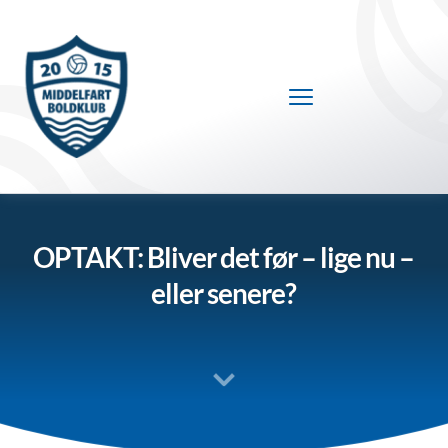
Fortsæt
til
indhold
OPTAKT: Bliver det før – lige nu –
eller senere?