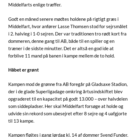
Middelfarts enlige træffer.
Godt en måned senere mødtes holdene på rigtigt græs i
Middelfart, hvor anfører Lasse Thomsen stod for sejrsmålet
i 2. halvleg i 1-0 sejren. Der var traditionen tro rødt kort fra
dommeren, denne gang til AB, både til en spiller og en
træner i de sidste minutter. Det er altså en god ide at
forblive 11 mand på banen i kampe mellem de to hold.
Håbet er grønt
Kampen mod de grønne fra AB foregår på Gladsaxe Stadion,
der i de glade Superligadage omkring årtusindskiftet blev
opgraderet til en kapacitet på godt 13.000 – over halvdelen
som siddepladser. Her skal Middelfart forsøge at holde og
udvide sin rekord som ubesejret efter 8 sejre og 4 uafgjorte
til 13 kampe.
Kampen fløjtes i gang lørdag kl. 14 af dommer Svend Funder.