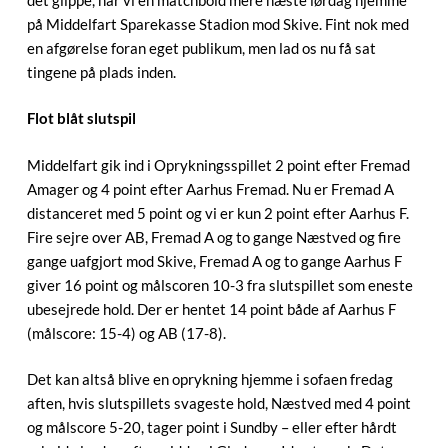
på Middelfart Sparekasse Stadion mod Skive. Fint nok med
en afgørelse foran eget publikum, men lad os nu få sat
tingene på plads inden.
Flot blåt slutspil
Middelfart gik ind i Oprykningsspillet 2 point efter Fremad
Amager og 4 point efter Aarhus Fremad. Nu er Fremad A
distanceret med 5 point og vi er kun 2 point efter Aarhus F.
Fire sejre over AB, Fremad A og to gange Næstved og fire
gange uafgjort mod Skive, Fremad A og to gange Aarhus F
giver 16 point og målscoren 10-3 fra slutspillet som eneste
ubesejrede hold. Der er hentet 14 point både af Aarhus F
(målscore: 15-4) og AB (17-8).
Det kan altså blive en oprykning hjemme i sofaen fredag
aften, hvis slutspillets svageste hold, Næstved med 4 point
og målscore 5-20, tager point i Sundby – eller efter hårdt