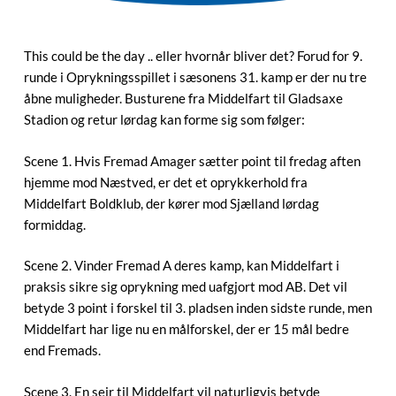
This could be the day .. eller hvornår bliver det? Forud for 9.
runde i Oprykningsspillet i sæsonens 31. kamp er der nu tre
åbne muligheder. Busturene fra Middelfart til Gladsaxe
Stadion og retur lørdag kan forme sig som følger:
Scene 1. Hvis Fremad Amager sætter point til fredag aften
hjemme mod Næstved, er det et oprykkerhold fra
Middelfart Boldklub, der kører mod Sjælland lørdag
formiddag.
Scene 2. Vinder Fremad A deres kamp, kan Middelfart i
praksis sikre sig oprykning med uafgjort mod AB. Det vil
betyde 3 point i forskel til 3. pladsen inden sidste runde, men
Middelfart har lige nu en målforskel, der er 15 mål bedre
end Fremads.
Scene 3. En sejr til Middelfart vil naturligvis betyde