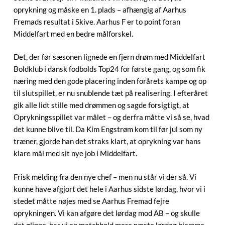
oprykning og måske en 1. plads – afhængig af Aarhus
Fremads resultat i Skive. Aarhus F er to point foran
Middelfart med en bedre målforskel.
Det, der før sæsonen lignede en fjern drøm med Middelfart
Boldklub i dansk fodbolds Top24 for første gang, og som fik
næring med den gode placering inden forårets kampe og op
til slutspillet, er nu snublende tæt på realisering. I efteråret
gik alle lidt stille med drømmen og sagde forsigtigt, at
Oprykningsspillet var målet – og derfra måtte vi så se, hvad
det kunne blive til. Da Kim Engstrøm kom til før jul som ny
træner, gjorde han det straks klart, at oprykning var hans
klare mål med sit nye job i Middelfart.
Frisk melding fra den nye chef – men nu står vi der så. Vi
kunne have afgjort det hele i Aarhus sidste lørdag, hvor vi i
stedet måtte nøjes med se Aarhus Fremad fejre
oprykningen. Vi kan afgøre det lørdag mod AB – og skulle
det glippe, har vi en matchbold mere næste lørdag hjemme