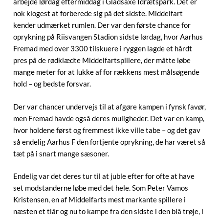
arbejde lørdag eftermiddag i Gladsaxe Idrætspark. Det er
nok klogest at forberede sig på det sidste. Middelfart
kender udmærket rumlen. Der var den første chance for
oprykning på Riisvangen Stadion sidste lørdag, hvor Aarhus
Fremad med over 3300 tilskuere i ryggen lagde et hårdt
pres på de rødklædte Middelfartspillere, der måtte løbe
mange meter for at lukke af for rækkens mest målsøgende
hold – og bedste forsvar.
Der var chancer undervejs til at afgøre kampen i fynsk favør,
men Fremad havde også deres muligheder. Det var en kamp,
hvor holdene først og fremmest ikke ville tabe – og det gav
så endelig Aarhus F den fortjente oprykning, de har været så
tæt på i snart mange sæsoner.
Endelig var det deres tur til at juble efter for ofte at have
set modstanderne løbe med det hele. Som Peter Vamos
Kristensen, en af Middelfarts mest markante spillere i
næsten et tiår og nu to kampe fra den sidste i den blå trøje, i