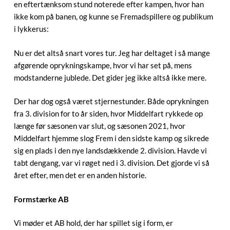
en eftertænksom stund noterede efter kampen, hvor han
ikke kom på banen, og kunne se Fremadspillere og publikum
i lykkerus:
Nu er det altså snart vores tur. Jeg har deltaget i så mange
afgørende oprykningskampe, hvor vi har set på, mens
modstanderne jublede. Det gider jeg ikke altså ikke mere.
Der har dog også været stjernestunder. Både oprykningen
fra 3. division for to år siden, hvor Middelfart rykkede op
længe før sæsonen var slut, og sæsonen 2021, hvor
Middelfart hjemme slog Frem i den sidste kamp og sikrede
sig en plads i den nye landsdækkende 2. division. Havde vi
tabt dengang, var vi røget ned i 3. division. Det gjorde vi så
året efter, men det er en anden historie.
Formstærke AB
Vi møder et AB hold, der har spillet sig i form, er