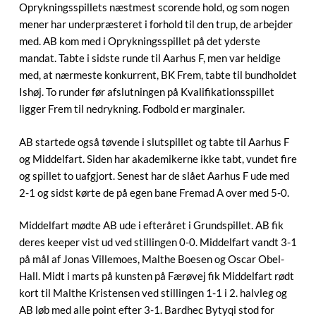
Oprykningsspillets næstmest scorende hold, og som nogen
mener har underpræsteret i forhold til den trup, de arbejder
med. AB kom med i Oprykningsspillet på det yderste
mandat. Tabte i sidste runde til Aarhus F, men var heldige
med, at nærmeste konkurrent, BK Frem, tabte til bundholdet
Ishøj. To runder før afslutningen på Kvalifikationsspillet
ligger Frem til nedrykning. Fodbold er marginaler.
AB startede også tøvende i slutspillet og tabte til Aarhus F
og Middelfart. Siden har akademikerne ikke tabt, vundet fire
og spillet to uafgjort. Senest har de slået Aarhus F ude med
2-1 og sidst kørte de på egen bane Fremad A over med 5-0.
Middelfart mødte AB ude i efteråret i Grundspillet. AB fik
deres keeper vist ud ved stillingen 0-0. Middelfart vandt 3-1
på mål af Jonas Villemoes, Malthe Boesen og Oscar Obel-
Hall. Midt i marts på kunsten på Færøvej fik Middelfart rødt
kort til Malthe Kristensen ved stillingen 1-1 i 2. halvleg og
AB løb med alle point efter 3-1. Bardhec Bytyqi stod for