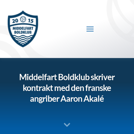
Fortsæt
til
indhold
Middelfart Boldklub skriver
kontrakt med den franske
angriber Aaron Akalé