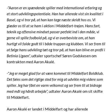
-”A
aron er en spændende spiller med international erfaring og
et stort udviklingspotentiale. Han har allerede vist sin kvalitet i
Basel, og vi tror på, at han kan tage næste skridt hos os. Vi
glæder os til at se ham i aktion i Middelfart-trøjen. Hans fart,
teknik og offensive mindset passer perfekt ind i den måde, vi
gerne vil spille fodbold på, og vi er overbeviste om, at han
hurtigt vil falde godt til i både truppen og klubben. Vi ser frem til
at følge hans udvikling tæt og tror på, at han kan blive en profil i
Betinia Ligaen
”, udtaler sportschef Søren Godskesen om
kontrakten med Aaron Akalé.
-”
Jeg er meget glad for at være kommet til Middelfart Boldklub.
Det føles som det rigtige sted for mig at udvikle mig videre som
spiller. Jeg har fået en varm velkomst og ser frem til at bidrage
med mål og hårdt arbejde
”, udtaler Aaron Akalé om sit skifte
til Middelfart.
Aaron Akalé er landet i Middelfart og har allerede