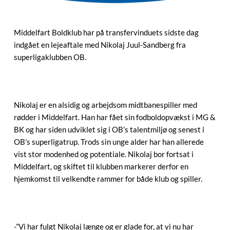
Middelfart Boldklub har på transfervinduets sidste dag
indgået en lejeaftale med Nikolaj Juul-Sandberg fra
superligaklubben OB.
Nikolaj er en alsidig og arbejdsom midtbanespiller med
rødder i Middelfart. Han har fået sin fodboldopvækst i MG &
BK og har siden udviklet sig i OB’s talentmiljø og senest i
OB’s superligatrup. Trods sin unge alder har han allerede
vist stor modenhed og potentiale. Nikolaj bor fortsat i
Middelfart, og skiftet til klubben markerer derfor en
hjemkomst til velkendte rammer for både klub og spiller.
-”Vi har fulgt Nikolaj længe og er glade for, at vi nu har