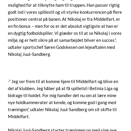
mulighed for at tilknytte ham til truppen. Han passer rigtig
godt ind i vores spillestil og vil styrke konkurrencen på flere
positioner central på banen. At Nikolaj er fra Middelfart, er
en fin bonus – men for os er det absolut vigtigste at han er
en dygtig fodboldspiller. Vi glæder os til at se Nikolaj i vores
miljø, og er helt sikre på at samarbejdet bliver en succes”,
udtaler sportschef Søren Godskesen om lejeaftalen med
Nikolaj Juul-Sandberg.
-” Jeg ser frem til at komme hjem til Middelfart og blive en
del af klubben. Jeg håber på at få spilletid i Betinia Liga og
bidrage til holdet. For mig handler det nu om at lære mine
nye holdkammerater at kende, og komme god i gang med
træningen”, udtaler Nikolaj Juul-Sandberg om sit skifte til
Middelfart.
Nikolaj Juul-Sandberg starter træningen op med sine nye