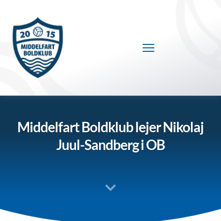
Fortsæt
til
indhold
Middelfart Boldklub lejer Nikolaj
Juul-Sandberg i OB