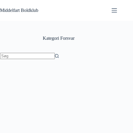
Fortsæt
til
Middelfart Boldklub
indhold
Kategori
Forsvar
Ingen
resultater